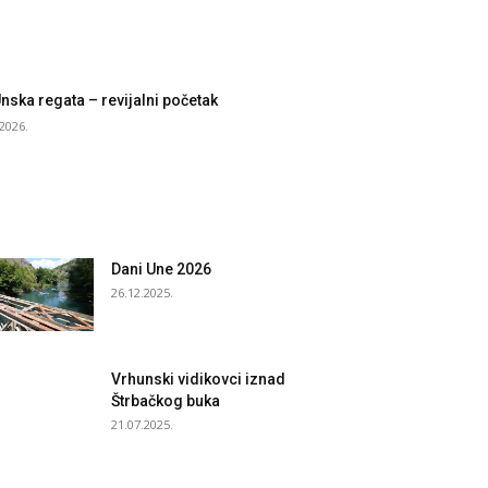
Unska regata – revijalni početak
.2026.
Dani Une 2026
26.12.2025.
Vrhunski vidikovci iznad
Štrbačkog buka
21.07.2025.