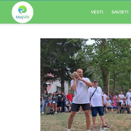
Moj
VESTI
SAVJETI
SAMPLE CATEGORY T
Početna
Parent Category
Primary/Child Category
Srb