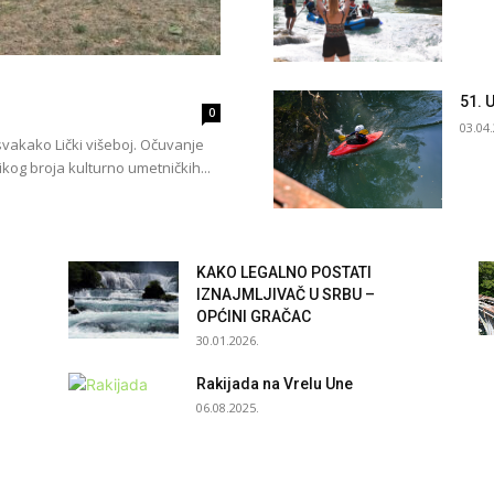
51. 
0
03.04
 svakako Lički višeboj. Očuvanje
kog broja kulturno umetničkih...
KAKO LEGALNO POSTATI
IZNAJMLJIVAČ U SRBU –
OPĆINI GRAČAC
30.01.2026.
Rakijada na Vrelu Une
06.08.2025.