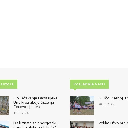
 autora
Poslednje vesti
Obilježavanje Dana rijeke
17 Lički višeboj u
Une kroz akciju čišćenja
20.06.2026.
Zečevog jezera
11.05.2026.
Da li znate za energetsku
Veliko Ličko prel
obnovu obiteljskih kuća?