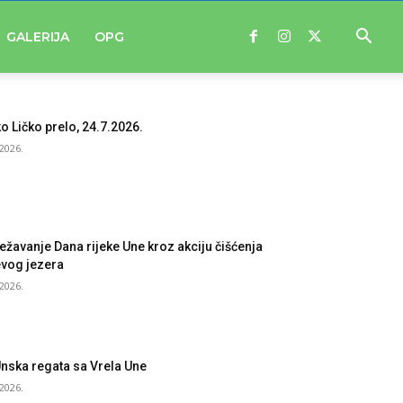
GALERIJA
OPG
ko Ličko prelo, 24.7.2026.
.2026.
ježavanje Dana rijeke Une kroz akciju čišćenja
vog jezera
.2026.
Unska regata sa Vrela Une
.2026.