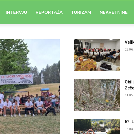
INTERVJU
REPORTAŽA
TURIZAM
NEKRETNINE
ITLE
Veli
03.06
Obil
Zeče
11.05
52. 
03.04