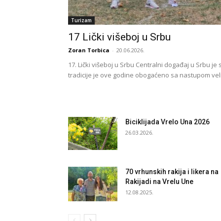
Turizam
17 Lički višeboj u Srbu
Zoran Torbica
-
20.06.2026.
17. Lički višeboj u Srbu Centralni događaj u Srbu je
tradicije je ove godine obogaćeno sa nastupom veli
Biciklijada Vrelo Una 2026
26.03.2026.
70 vrhunskih rakija i likera na
Rakijadi na Vrelu Une
12.08.2025.