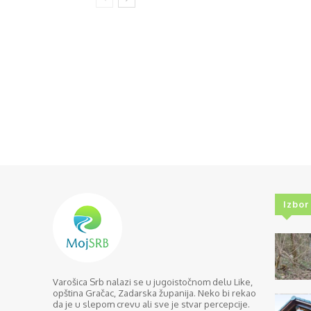
Izbor
Varošica Srb nalazi se u jugoistočnom delu Like,
opština Gračac, Zadarska županija. Neko bi rekao
da je u slepom crevu ali sve je stvar percepcije.