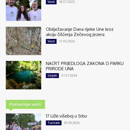
18.07.2025.
Vesti
Obilježavanje Dana rijeke Une kroz
akciju čišćenja Zečevog jezera
11.05.2026.
Vesti
NACRT PRIJEDLOGA ZAKONA O PARKU
PRIRODE UNA
27.07.2024.
Savjeti
Poslednje vesti
17 Lički višeboj u Srbu
20.06.2026.
Turizam