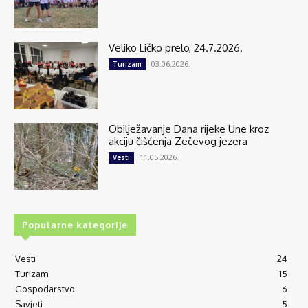
Veliko Ličko prelo, 24.7.2026.
03.06.2026.
Turizam
Obilježavanje Dana rijeke Une kroz
akciju čišćenja Zečevog jezera
11.05.2026.
Vesti
Popularne kategorije
Vesti
24
Turizam
15
Gospodarstvo
6
Savjeti
5