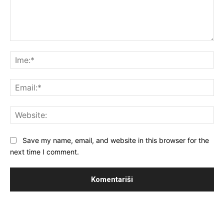
Komentar:
Ime
Ema
Web
Save my name, email, and website in this browser for the
next time I comment.
MUST READ