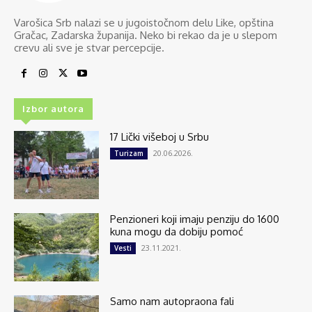
Varošica Srb nalazi se u jugoistočnom delu Like, opština
Gračac, Zadarska županija. Neko bi rekao da je u slepom
crevu ali sve je stvar percepcije.
Izbor autora
17 Lički višeboj u Srbu
20.06.2026.
Turizam
Penzioneri koji imaju penziju do 1600
kuna mogu da dobiju pomoć
23.11.2021.
Vesti
Samo nam autopraona fali