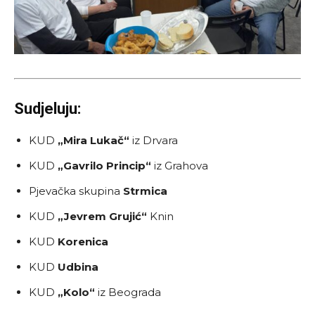
Sudjeluju:
KUD
„Mira Lukač“
iz Drvara
KUD
„Gavrilo Princip“
iz Grahova
Pjevačka skupina
Strmica
KUD
„Jevrem Grujić“
Knin
KUD
Korenica
KUD
Udbina
KUD
„Kolo“
iz Beograda