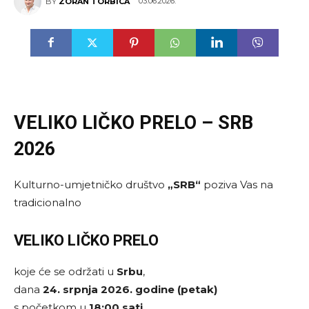
03.06.2026.
BY
ZORAN TORBICA
VELIKO LIČKO PRELO – SRB
2026
Kulturno-umjetničko društvo
„SRB“
poziva Vas na
tradicionalno
VELIKO LIČKO PRELO
koje će se održati u
Srbu
,
dana
24. srpnja 2026. godine (petak)
s početkom u
18:00 sati
.