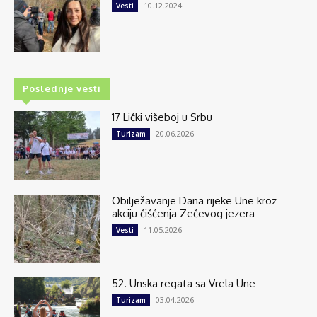
10.12.2024.
Vesti
Poslednje vesti
17 Lički višeboj u Srbu
20.06.2026.
Turizam
Obilježavanje Dana rijeke Une kroz
akciju čišćenja Zečevog jezera
11.05.2026.
Vesti
52. Unska regata sa Vrela Une
03.04.2026.
Turizam