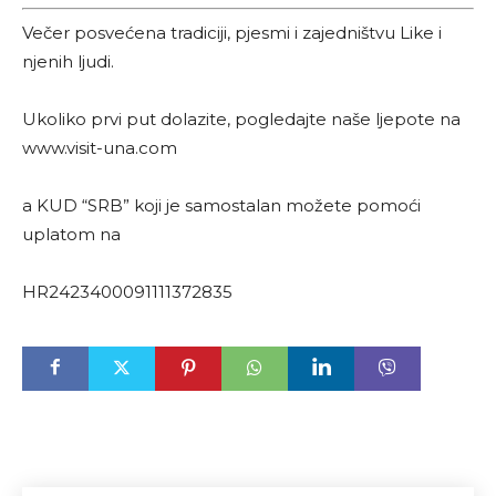
Večer posvećena tradiciji, pjesmi i zajedništvu Like i
njenih ljudi.
Ukoliko prvi put dolazite, pogledajte naše ljepote na
www.visit-una.com
a KUD “SRB” koji je samostalan možete pomoći
uplatom na
HR2423400091111372835