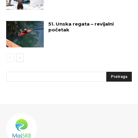
51. Unska regata – revijalni
početak
Pretraga