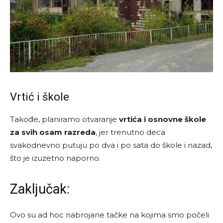
Vrtić i škole
Takođe, planiramo otvaranje
vrtića i osnovne škole
za svih osam razreda
, jer trenutno deca
svakodnevno putuju po dva i po sata do škole i nazad,
što je izuzetno naporno.
Zaključak:
Ovo su ad hoc nabrojane tačke na kojima smo počeli