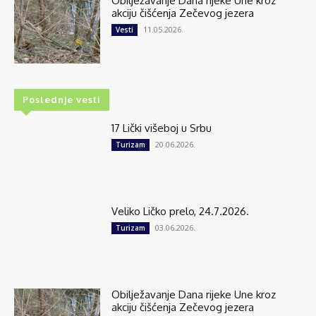
Obilježavanje Dana rijeke Une kroz
akciju čišćenja Zečevog jezera
11.05.2026.
Vesti
Poslednje vesti
17 Lički višeboj u Srbu
20.06.2026.
Turizam
Veliko Ličko prelo, 24.7.2026.
03.06.2026.
Turizam
Obilježavanje Dana rijeke Une kroz
akciju čišćenja Zečevog jezera