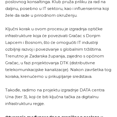
poslovnog konsaltinga. Klub pruža priliku za rad na
daljinu, posebno u IT sektoru, kao i influenserima koji
žele da rade u prirodnom okruženju.
Ključni korak u ovom procesu je izgradnja optičke
infrastrukture koja će povezivati Gračac s Donjim
Lapcem i Bosnom, što će omogućiti IT industriji
ozbiljniji razvoj i povezivanje s globalnim tržištima.
Trenutno je Zadarska županija, zajedno s općinom
Gračac, u fazi projektovanja DTK (distributivne
telekomunikacijske kanalizacije). Nakon završetka tog
koraka, krenućemo u prikupljanje sredstava.
Takođe, radimo na projektu izgradnje DATA centra
Una (tier 3), koji će biti ključna tačka za digitalnu
infrastrukturu regije.