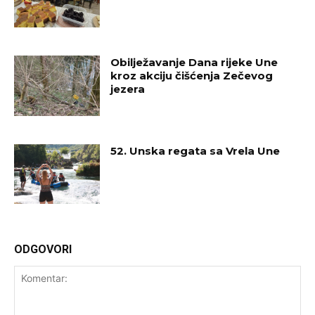
Obilježavanje Dana rijeke Une
kroz akciju čišćenja Zečevog
jezera
52. Unska regata sa Vrela Une
ODGOVORI