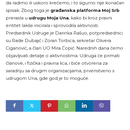
da radimo ili uskoro krećemo, i to sigurno nije konačan
spisak. Zbog toga je
građanska platforma Moj Srb
prerasla u
udrugu Moja Una
, kako bi kroz pravni
entitet lakše inicirala i sprovodila aktivnosti.
Predsednik Udruge je Darinka Rašuo, potpredsednici
su Rade Dubajić i Zoran Torbica, sekretar Olivera
Ciganović, a član UO Mira Ćopić. Narednih dana ćemo
objavljivati detalje o aktivnostima. Udruga će primati
članove, i fizička i pravna lica, i biće otvorena za
saradnju sa drugim organizacijama, prvenstveno s
udrugom Una, gde god je to moguće.