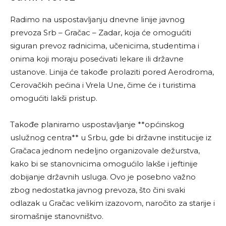
Radimo na uspostavljanju dnevne linije javnog
prevoza Srb – Gračac – Zadar, koja će omogućiti
siguran prevoz radnicima, učenicima, studentima i
onima koji moraju posećivati lekare ili državne
ustanove. Linija će takođe prolaziti pored Aerodroma,
Cerovačkih pećina i Vrela Une, čime će i turistima
omogućiti lakši pristup.
Takođe planiramo uspostavljanje **općinskog
uslužnog centra** u Srbu, gde bi državne institucije iz
Gračaca jednom nedeljno organizovale dežurstva,
kako bi se stanovnicima omogućilo lakše i jeftinije
dobijanje državnih usluga. Ovo je posebno važno
zbog nedostatka javnog prevoza, što čini svaki
odlazak u Gračac velikim izazovom, naročito za starije i
siromašnije stanovništvo.