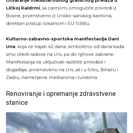
Otvaranje međunarodnog graničnog prelaza u
Ličkoj Kaldrmi
, sa carinom, omogućiće privredi iz
Bosne, prvenstveno iz Unsko-sanskog kantona,
direktan pristup lokalnom i EU tržištu.
Kulturno-zabavno-sportska manifestacija Dani
Une
, koja će trajati 42 dana, simbolično od dana kada
smo otkrili radove na Uni, pa do njihove zabrane.
Manifestacija će uključivati različite priredbe i
događaje, prvenstveno na Uni, ali i u Srbu, Bihaću i
Zadru, namenjene meštanima i turistima.
Renoviranje i opremanje zdravstvene
stanice