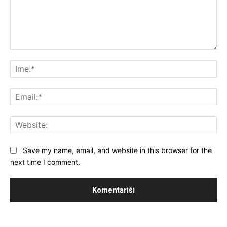
Komentar:
Ime
Ema
Web
Save my name, email, and website in this browser for the
next time I comment.
MUST READ