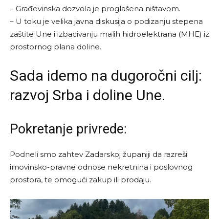
– Građevinska dozvola je proglašena ništavom.
– U toku je velika javna diskusija o podizanju stepena
zaštite Une i izbacivanju malih hidroelektrana (MHE) iz
prostornog plana doline.
Sada idemo na dugoročni cilj:
razvoj Srba i doline Une.
Pokretanje privrede:
Podneli smo zahtev Zadarskoj županiji da razreši
imovinsko-pravne odnose nekretnina i poslovnog
prostora, te omogući zakup ili prodaju.