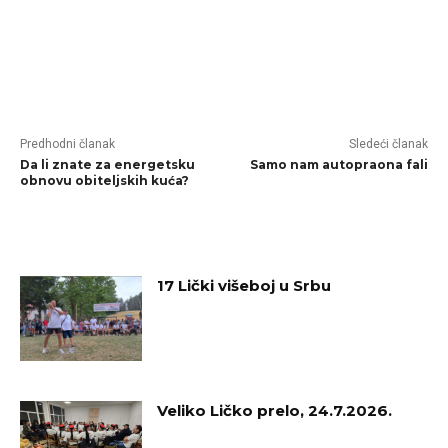
Predhodni članak
Sledeći članak
Da li znate za energetsku
Samo nam autopraona fali
obnovu obiteljskih kuća?
RELATED ARTICLES
17 Lički višeboj u Srbu
Veliko Ličko prelo, 24.7.2026.