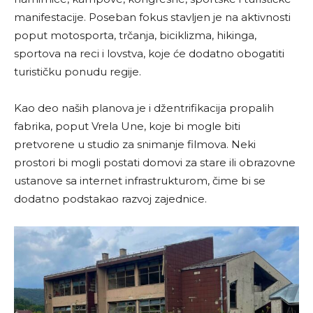
manifestacije. Poseban fokus stavljen je na aktivnosti
poput motosporta, trčanja, biciklizma, hikinga,
sportova na reci i lovstva, koje će dodatno obogatiti
turističku ponudu regije.
Kao deo naših planova je i džentrifikacija propalih
fabrika, poput Vrela Une, koje bi mogle biti
pretvorene u studio za snimanje filmova. Neki
prostori bi mogli postati domovi za stare ili obrazovne
ustanove sa internet infrastrukturom, čime bi se
dodatno podstakao razvoj zajednice.