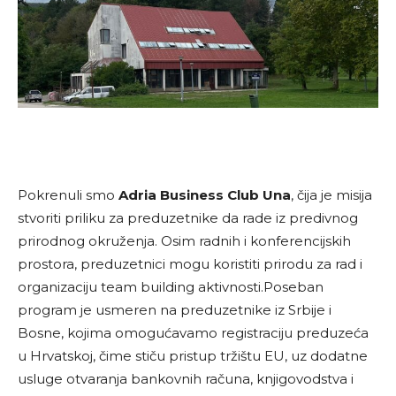
Pokrenuli smo
Adria Business Club Una
, čija je misija
stvoriti priliku za preduzetnike da rade iz predivnog
prirodnog okruženja. Osim radnih i konferencijskih
prostora, preduzetnici mogu koristiti prirodu za rad i
organizaciju team building aktivnosti.Poseban
program je usmeren na preduzetnike iz Srbije i
Bosne, kojima omogućavamo registraciju preduzeća
u Hrvatskoj, čime stiču pristup tržištu EU, uz dodatne
usluge otvaranja bankovnih računa, knjigovodstva i