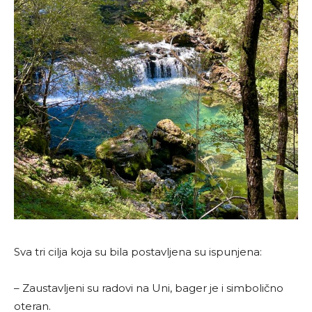
Sva tri cilja koja su bila postavljena su ispunjena:
– Zaustavljeni su radovi na Uni, bager je i simbolično
oteran.