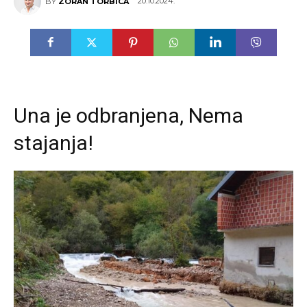
20.10.2024.
BY
ZORAN TORBICA
Una je odbranjena, Nema
stajanja!