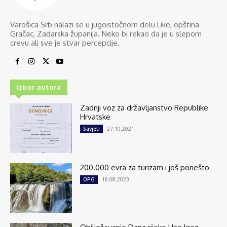
Varošica Srb nalazi se u jugoistočnom delu Like, opština
Gračac, Zadarska županija. Neko bi rekao da je u slepom
crevu ali sve je stvar percepcije.
Izbor autora
Zadnji voz za državljanstvo Republike
Hrvatske
27.10.2021.
Savjeti
200.000 evra za turizam i još ponešto
18.08.2023.
OPG