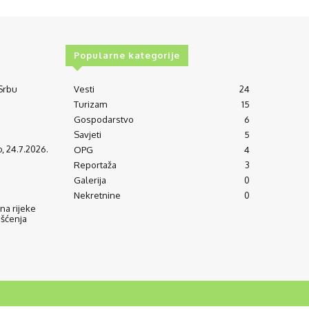
Popularne kategorije
 Srbu
Vesti
24
Turizam
15
Gospodarstvo
6
Savjeti
5
o, 24.7.2026.
OPG
4
Reportaža
3
Galerija
0
Nekretnine
0
na rijeke
išćenja