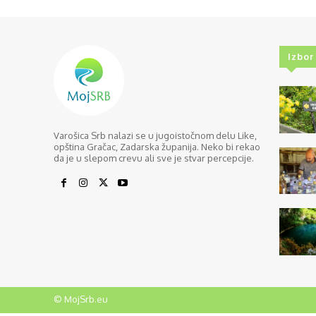
Izbor
Varošica Srb nalazi se u jugoistočnom delu Like,
opština Gračac, Zadarska županija. Neko bi rekao
da je u slepom crevu ali sve je stvar percepcije.
© MojSrb.eu