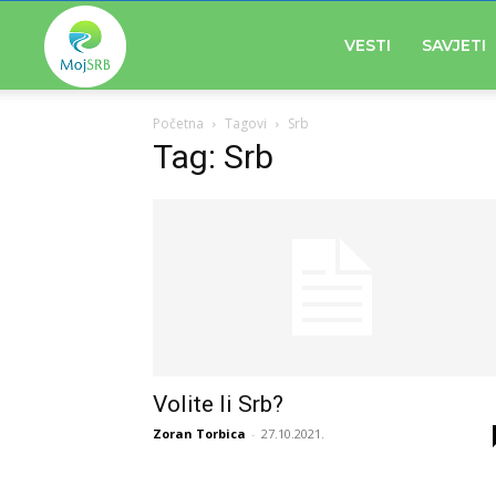
Moj
VESTI
SAVJETI
Početna
Tagovi
Srb
Srb
Tag: Srb
Volite li Srb?
Zoran Torbica
-
27.10.2021.