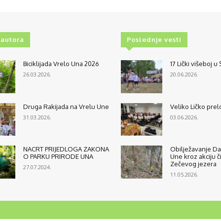
 autora
Poslednje vesti
Biciklijada Vrelo Una 2026
17 Lički višeboj u
26.03.2026.
20.06.2026.
Druga Rakijada na Vrelu Une
Veliko Ličko prel
31.03.2026.
03.06.2026.
NACRT PRIJEDLOGA ZAKONA
Obilježavanje Da
O PARKU PRIRODE UNA
Une kroz akciju č
Zečevog jezera
27.07.2024.
11.05.2026.